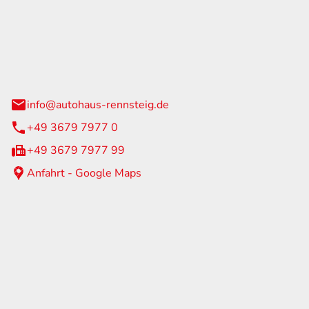
Rennsteig
 Straße 60
us am Rennweg
info@autohaus-rennsteig.de
+49 3679 7977 0
+49 3679 7977 99
Anfahrt - Google Maps
eiten
itag
07:00 - 17:00 Uhr
nur nach Terminvereinbarung
geschlossen