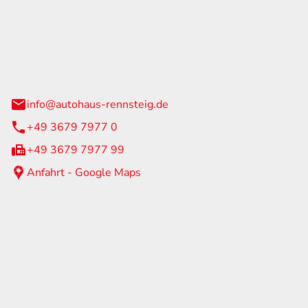
Rennsteig
 Straße 60
us am Rennweg
info@autohaus-rennsteig.de
+49 3679 7977 0
+49 3679 7977 99
Anfahrt - Google Maps
eiten
itag
07:00 - 17:00 Uhr
nur nach Terminvereinbarung
geschlossen