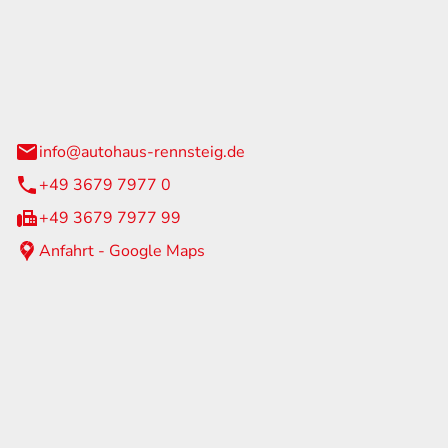
Rennsteig
 Straße 60
us am Rennweg
info@autohaus-rennsteig.de
+49 3679 7977 0
+49 3679 7977 99
Anfahrt - Google Maps
eiten
itag
07:00 - 17:00 Uhr
nur nach Terminvereinbarung
geschlossen