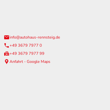
Rennsteig
 Straße 60
us am Rennweg
info@autohaus-rennsteig.de
+49 3679 7977 0
+49 3679 7977 99
Anfahrt - Google Maps
eiten
itag
07:00 - 17:00 Uhr
nur nach Terminvereinbarung
geschlossen