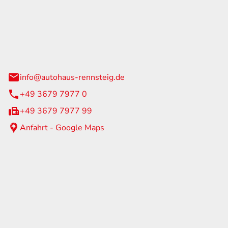
Rennsteig
 Straße 60
us am Rennweg
info@autohaus-rennsteig.de
+49 3679 7977 0
+49 3679 7977 99
Anfahrt - Google Maps
eiten
itag
07:00 - 17:00 Uhr
nur nach Terminvereinbarung
geschlossen