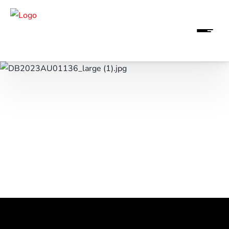
Finden Sie Ihr Traumauto
 210 kW (286 PS):