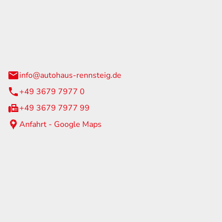
Rennsteig
 Straße 60
us am Rennweg
info@autohaus-rennsteig.de
+49 3679 7977 0
+49 3679 7977 99
Anfahrt - Google Maps
eiten
itag
07:00 - 17:00 Uhr
nur nach Terminvereinbarung
geschlossen