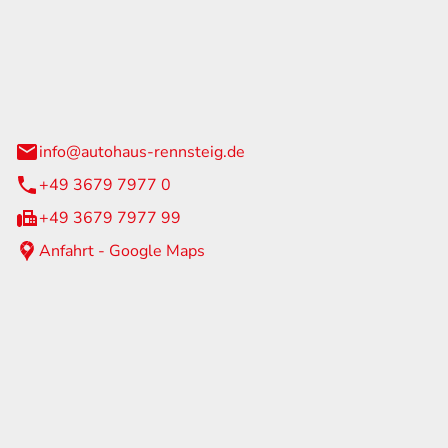
Rennsteig
 Straße 60
us am Rennweg
info@autohaus-rennsteig.de
+49 3679 7977 0
+49 3679 7977 99
Anfahrt - Google Maps
eiten
itag
07:00 - 17:00 Uhr
nur nach Terminvereinbarung
geschlossen