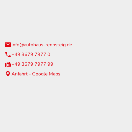
Rennsteig
 Straße 60
us am Rennweg
info@autohaus-rennsteig.de
+49 3679 7977 0
+49 3679 7977 99
Anfahrt - Google Maps
eiten
itag
07:00 - 17:00 Uhr
nur nach Terminvereinbarung
geschlossen