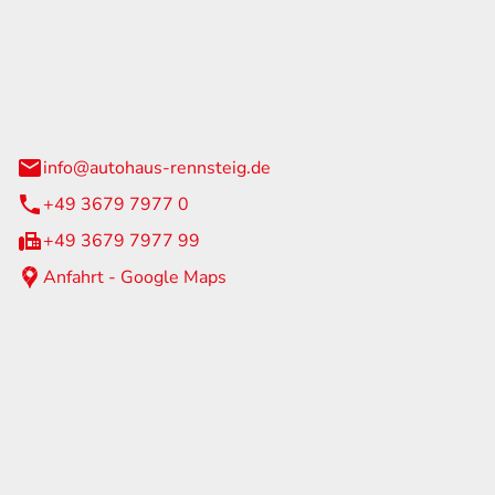
Rennsteig
 Straße 60
us am Rennweg
info@autohaus-rennsteig.de
+49 3679 7977 0
+49 3679 7977 99
Anfahrt - Google Maps
eiten
itag
07:00 - 17:00 Uhr
nur nach Terminvereinbarung
geschlossen