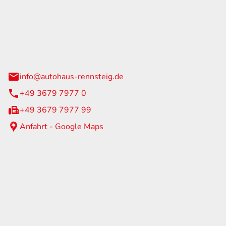
Rennsteig
 Straße 60
us am Rennweg
info@autohaus-rennsteig.de
+49 3679 7977 0
+49 3679 7977 99
Anfahrt - Google Maps
eiten
itag
07:00 - 17:00 Uhr
nur nach Terminvereinbarung
geschlossen