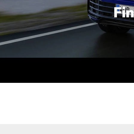
Fi
id | 210 kW (286 PS): Kraftstoffverbrauch (gewichtet kombin
stoffverbrauch (bei entladener Batterie): 9,2-9,7 l/km; CO2
kombiniert): B; CO2-Klasse (b