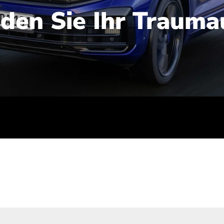
nden Sie Ihr Trauma
iert): 2,1-2,5 l/100 km; Stromverbrauch (gewichtet kombinie
-Emissionen (gewichtet kombiniert): 48-56 g/100 km; CO2-Kla
ei entladener Batterie): G