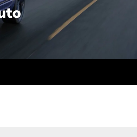
uto
rt): 23,7-24,4
sse (gewichtet