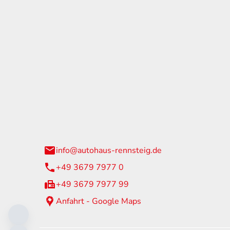
tohaus Rennsteig
Öffnun
arzburger Straße 60
Montag - 
24 Neuhaus am Rennweg
Samstag
info@autohaus-rennsteig.de
Sonntag
+49 3679 7977 0
+49 3679 7977 99
Anfahrt - Google Maps