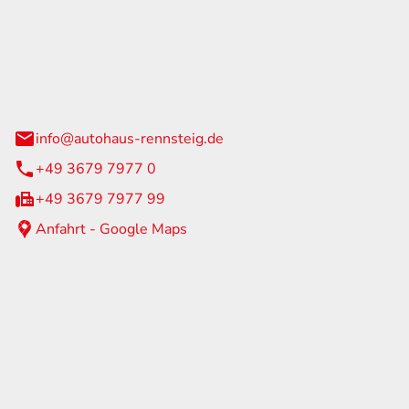
Rennsteig
 Straße 60
us am Rennweg
info@autohaus-rennsteig.de
+49 3679 7977 0
+49 3679 7977 99
Anfahrt - Google Maps
eiten
itag
07:00 - 17:00 Uhr
nur nach Terminvereinbarung
geschlossen