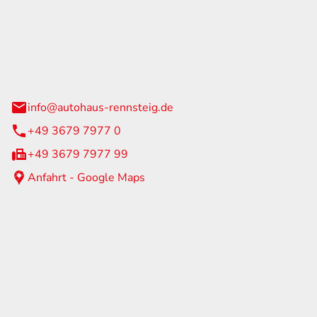
Rennsteig
 Straße 60
us am Rennweg
info@autohaus-rennsteig.de
+49 3679 7977 0
+49 3679 7977 99
Anfahrt - Google Maps
eiten
itag
07:00 - 17:00 Uhr
nur nach Terminvereinbarung
geschlossen