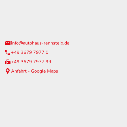
Rennsteig
 Straße 60
us am Rennweg
info@autohaus-rennsteig.de
+49 3679 7977 0
+49 3679 7977 99
Anfahrt - Google Maps
eiten
itag
07:00 - 17:00 Uhr
nur nach Terminvereinbarung
geschlossen