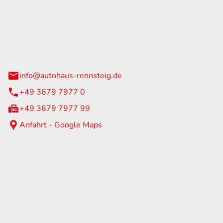
Rennsteig
 Straße 60
us am Rennweg
info@autohaus-rennsteig.de
+49 3679 7977 0
+49 3679 7977 99
Anfahrt - Google Maps
eiten
itag
07:00 - 17:00 Uhr
nur nach Terminvereinbarung
geschlossen