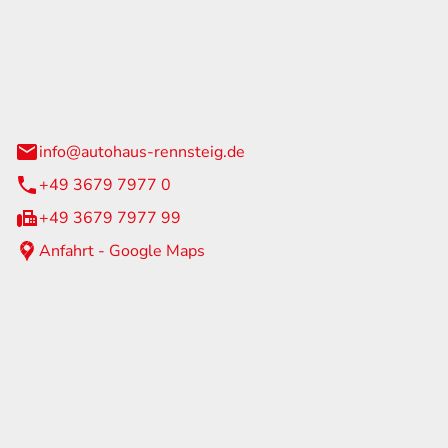
Rennsteig
 Straße 60
us am Rennweg
info@autohaus-rennsteig.de
+49 3679 7977 0
+49 3679 7977 99
Anfahrt - Google Maps
eiten
itag
07:00 - 17:00 Uhr
nur nach Terminvereinbarung
geschlossen