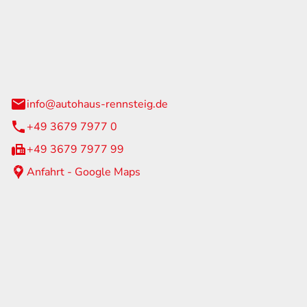
Rennsteig
 Straße 60
us am Rennweg
info@autohaus-rennsteig.de
+49 3679 7977 0
+49 3679 7977 99
Anfahrt - Google Maps
eiten
itag
07:00 - 17:00 Uhr
nur nach Terminvereinbarung
geschlossen