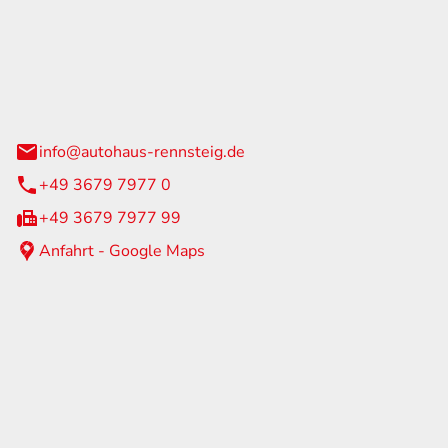
Rennsteig
 Straße 60
us am Rennweg
info@autohaus-rennsteig.de
+49 3679 7977 0
+49 3679 7977 99
Anfahrt - Google Maps
eiten
itag
07:00 - 17:00 Uhr
nur nach Terminvereinbarung
geschlossen