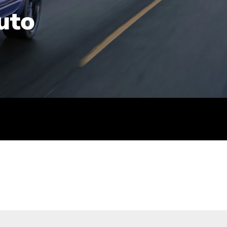
uto
rt): 23,7-24,4
sse (gewichtet