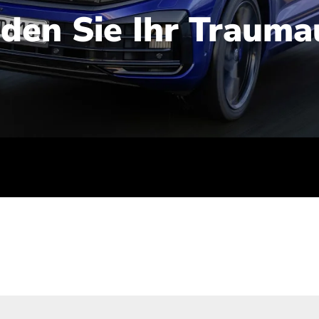
nden Sie Ihr Trauma
iert): 2,1-2,5 l/100 km; Stromverbrauch (gewichtet kombinie
-Emissionen (gewichtet kombiniert): 48-56 g/100 km; CO2-Kla
ei entladener Batterie): G