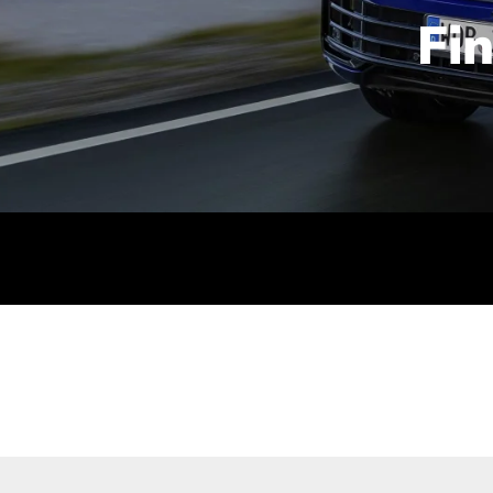
Fi
id | 210 kW (286 PS): Kraftstoffverbrauch (gewichtet kombin
stoffverbrauch (bei entladener Batterie): 9,2-9,7 l/km; CO2
kombiniert): B; CO2-Klasse (b