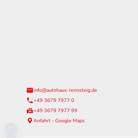
tohaus Rennsteig
Öffnun
arzburger Straße 60
Montag - 
24 Neuhaus am Rennweg
Samstag
info@autohaus-rennsteig.de
Sonntag
+49 3679 7977 0
+49 3679 7977 99
Anfahrt - Google Maps