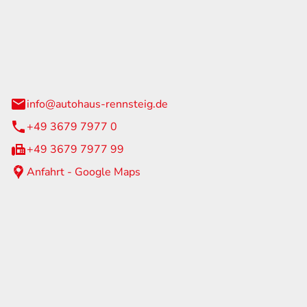
Rennsteig
 Straße 60
us am Rennweg
info@autohaus-rennsteig.de
+49 3679 7977 0
+49 3679 7977 99
Anfahrt - Google Maps
eiten
itag
07:00 - 17:00 Uhr
nur nach Terminvereinbarung
geschlossen