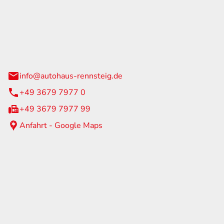
Rennsteig
 Straße 60
us am Rennweg
info@autohaus-rennsteig.de
+49 3679 7977 0
+49 3679 7977 99
Anfahrt - Google Maps
eiten
itag
07:00 - 17:00 Uhr
nur nach Terminvereinbarung
geschlossen