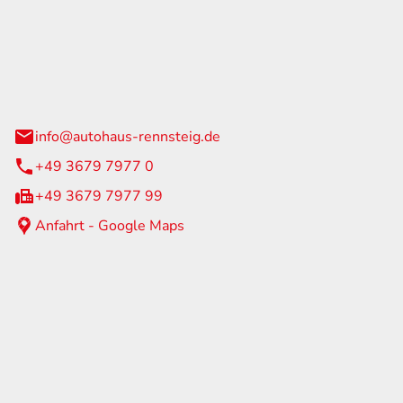
Rennsteig
 Straße 60
us am Rennweg
info@autohaus-rennsteig.de
+49 3679 7977 0
+49 3679 7977 99
Anfahrt - Google Maps
eiten
itag
07:00 - 17:00 Uhr
nur nach Terminvereinbarung
geschlossen