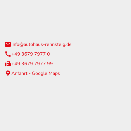
Rennsteig
 Straße 60
us am Rennweg
info@autohaus-rennsteig.de
+49 3679 7977 0
+49 3679 7977 99
Anfahrt - Google Maps
eiten
itag
07:00 - 17:00 Uhr
nur nach Terminvereinbarung
geschlossen