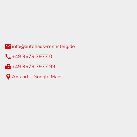
Rennsteig
 Straße 60
us am Rennweg
info@autohaus-rennsteig.de
+49 3679 7977 0
+49 3679 7977 99
Anfahrt - Google Maps
eiten
itag
07:00 - 17:00 Uhr
nur nach Terminvereinbarung
geschlossen