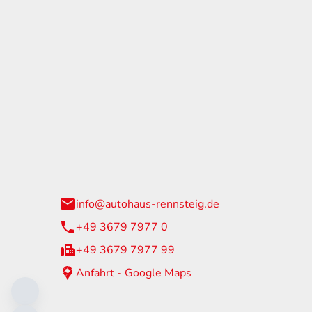
tohaus Rennsteig
Öffnun
arzburger Straße 60
Montag - 
24 Neuhaus am Rennweg
Samstag
info@autohaus-rennsteig.de
Sonntag
+49 3679 7977 0
+49 3679 7977 99
Anfahrt - Google Maps