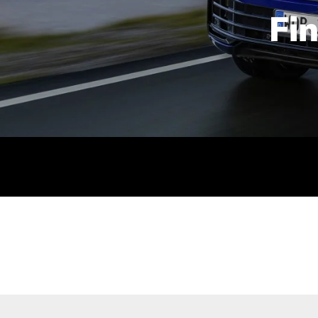
Fi
id | 210 kW (286 PS): Kraftstoffverbrauch (gewichtet kombin
stoffverbrauch (bei entladener Batterie): 9,2-9,7 l/km; CO2
kombiniert): B; CO2-Klasse (b