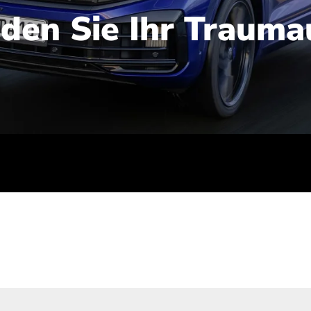
nden Sie Ihr Trauma
iert): 2,1-2,5 l/100 km; Stromverbrauch (gewichtet kombinie
-Emissionen (gewichtet kombiniert): 48-56 g/100 km; CO2-Kla
ei entladener Batterie): G