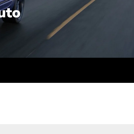
uto
rt): 23,7-24,4
sse (gewichtet