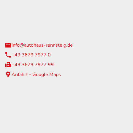
Rennsteig
 Straße 60
us am Rennweg
info@autohaus-rennsteig.de
+49 3679 7977 0
+49 3679 7977 99
Anfahrt - Google Maps
eiten
itag
07:00 - 17:00 Uhr
nur nach Terminvereinbarung
geschlossen