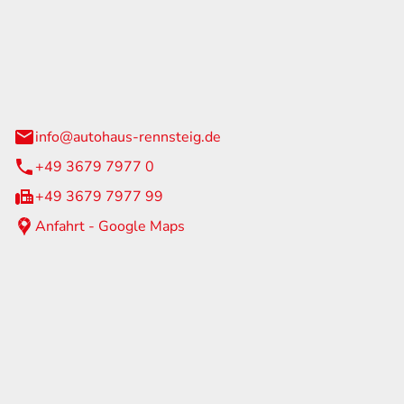
Rennsteig
 Straße 60
us am Rennweg
info@autohaus-rennsteig.de
+49 3679 7977 0
+49 3679 7977 99
Anfahrt - Google Maps
eiten
itag
07:00 - 17:00 Uhr
nur nach Terminvereinbarung
geschlossen