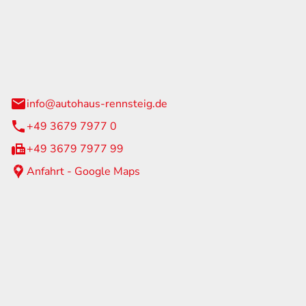
Rennsteig
 Straße 60
us am Rennweg
info@autohaus-rennsteig.de
+49 3679 7977 0
+49 3679 7977 99
Anfahrt - Google Maps
eiten
itag
07:00 - 17:00 Uhr
nur nach Terminvereinbarung
geschlossen