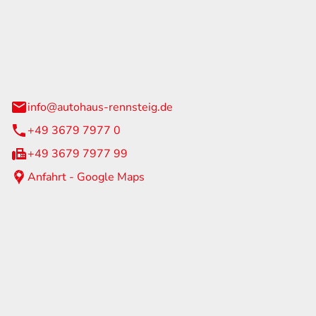
Rennsteig
 Straße 60
us am Rennweg
info@autohaus-rennsteig.de
+49 3679 7977 0
+49 3679 7977 99
Anfahrt - Google Maps
eiten
itag
07:00 - 17:00 Uhr
nur nach Terminvereinbarung
geschlossen