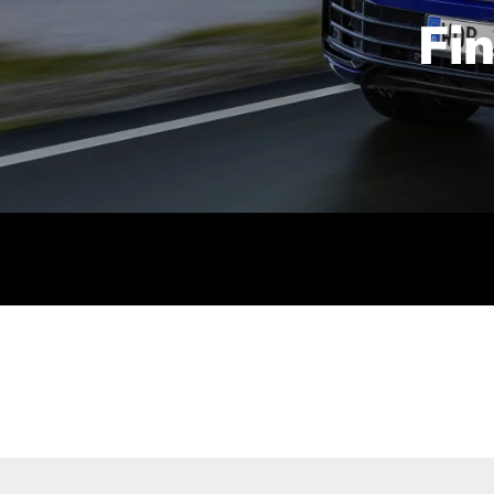
Fi
id | 210 kW (286 PS): Kraftstoffverbrauch (gewichtet kombin
stoffverbrauch (bei entladener Batterie): 9,2-9,7 l/km; CO2
kombiniert): B; CO2-Klasse (b