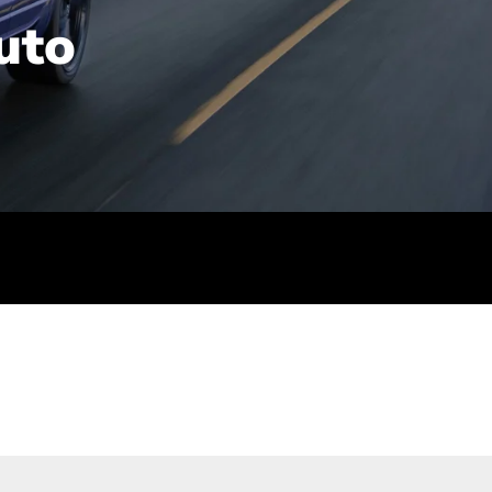
uto
rt): 23,7-24,4
sse (gewichtet