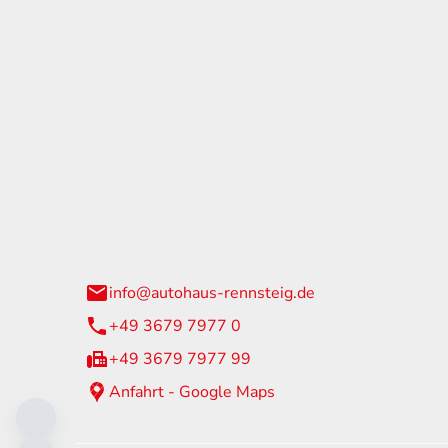
tohaus Rennsteig
Öffnun
arzburger Straße 60
Montag - 
24 Neuhaus am Rennweg
Samstag
info@autohaus-rennsteig.de
Sonntag
+49 3679 7977 0
+49 3679 7977 99
Anfahrt - Google Maps