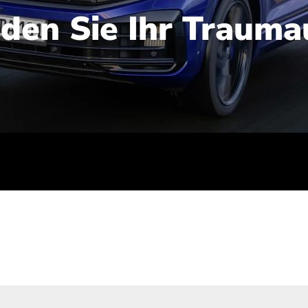
nden Sie Ihr Trauma
iert): 2,1-2,5 l/100 km; Stromverbrauch (gewichtet kombinie
-Emissionen (gewichtet kombiniert): 48-56 g/100 km; CO2-Kla
ei entladener Batterie): G