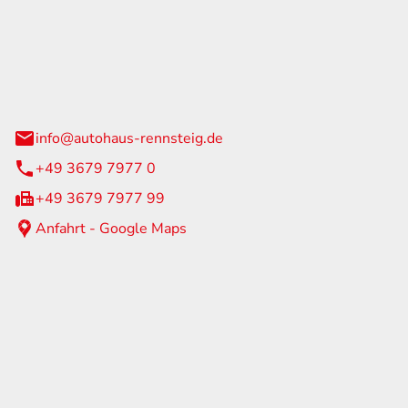
Rennsteig
 Straße 60
us am Rennweg
info@autohaus-rennsteig.de
+49 3679 7977 0
+49 3679 7977 99
Anfahrt - Google Maps
eiten
itag
07:00 - 17:00 Uhr
nur nach Terminvereinbarung
geschlossen