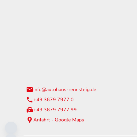
tohaus Rennsteig
Öffnun
arzburger Straße 60
Montag - 
24 Neuhaus am Rennweg
Samstag
info@autohaus-rennsteig.de
Sonntag
+49 3679 7977 0
+49 3679 7977 99
Anfahrt - Google Maps