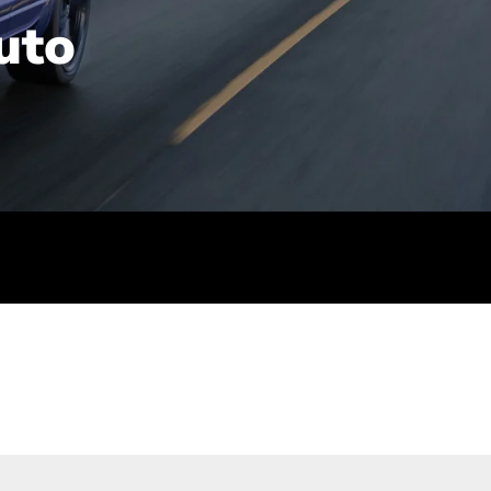
uto
rt): 23,7-24,4
sse (gewichtet