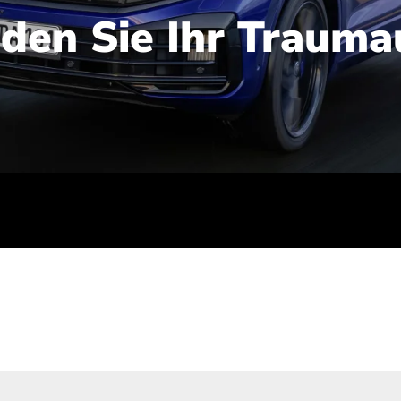
nden Sie Ihr Trauma
iert): 2,1-2,5 l/100 km; Stromverbrauch (gewichtet kombinie
-Emissionen (gewichtet kombiniert): 48-56 g/100 km; CO2-Kla
ei entladener Batterie): G