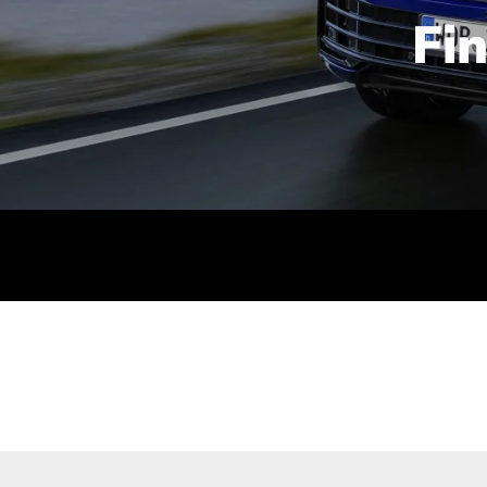
Fi
id | 210 kW (286 PS): Kraftstoffverbrauch (gewichtet kombin
stoffverbrauch (bei entladener Batterie): 9,2-9,7 l/km; CO2
kombiniert): B; CO2-Klasse (b