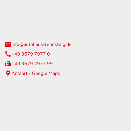
Rennsteig
 Straße 60
us am Rennweg
info@autohaus-rennsteig.de
+49 3679 7977 0
+49 3679 7977 99
Anfahrt - Google Maps
eiten
itag
07:00 - 17:00 Uhr
nur nach Terminvereinbarung
geschlossen