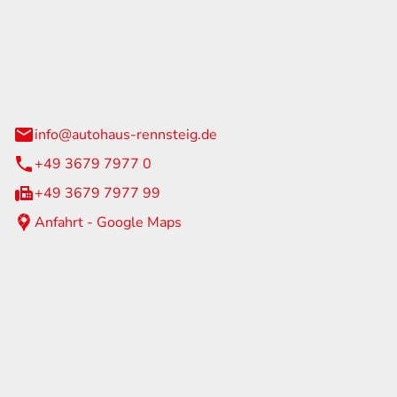
Rennsteig
 Straße 60
us am Rennweg
info@autohaus-rennsteig.de
+49 3679 7977 0
+49 3679 7977 99
Anfahrt - Google Maps
eiten
itag
07:00 - 17:00 Uhr
nur nach Terminvereinbarung
geschlossen