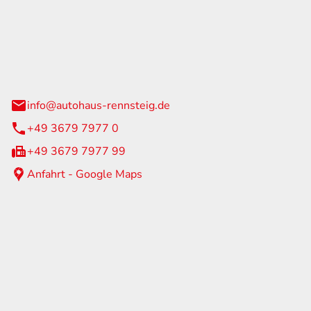
Rennsteig
 Straße 60
us am Rennweg
info@autohaus-rennsteig.de
+49 3679 7977 0
+49 3679 7977 99
Anfahrt - Google Maps
eiten
itag
07:00 - 17:00 Uhr
nur nach Terminvereinbarung
geschlossen