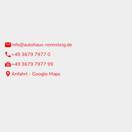
Rennsteig
 Straße 60
us am Rennweg
info@autohaus-rennsteig.de
+49 3679 7977 0
+49 3679 7977 99
Anfahrt - Google Maps
eiten
itag
07:00 - 17:00 Uhr
nur nach Terminvereinbarung
geschlossen