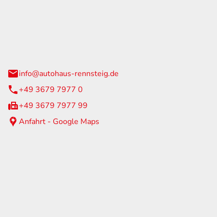
Rennsteig
 Straße 60
us am Rennweg
info@autohaus-rennsteig.de
+49 3679 7977 0
+49 3679 7977 99
Anfahrt - Google Maps
eiten
itag
07:00 - 17:00 Uhr
nur nach Terminvereinbarung
geschlossen