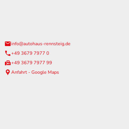
Rennsteig
 Straße 60
us am Rennweg
info@autohaus-rennsteig.de
+49 3679 7977 0
+49 3679 7977 99
Anfahrt - Google Maps
eiten
itag
07:00 - 17:00 Uhr
nur nach Terminvereinbarung
geschlossen