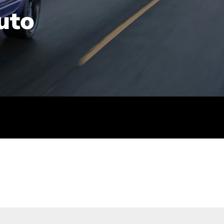
uto
rt): 23,7-24,4
sse (gewichtet