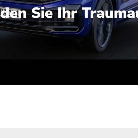
nden Sie Ihr Trauma
iert): 2,1-2,5 l/100 km; Stromverbrauch (gewichtet kombinie
-Emissionen (gewichtet kombiniert): 48-56 g/100 km; CO2-Kla
ei entladener Batterie): G