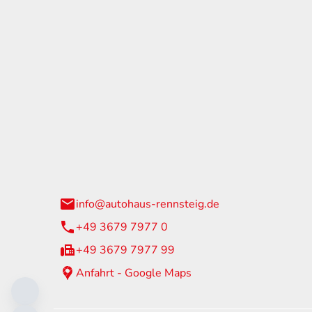
tohaus Rennsteig
Öffnun
arzburger Straße 60
Montag - 
24 Neuhaus am Rennweg
Samstag
info@autohaus-rennsteig.de
Sonntag
+49 3679 7977 0
+49 3679 7977 99
Anfahrt - Google Maps