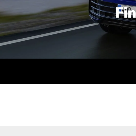
Fi
id | 210 kW (286 PS): Kraftstoffverbrauch (gewichtet kombin
stoffverbrauch (bei entladener Batterie): 9,2-9,7 l/km; CO2
kombiniert): B; CO2-Klasse (b