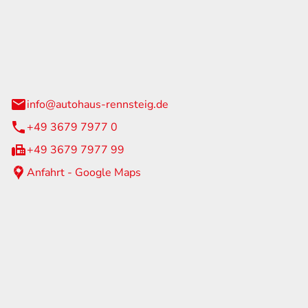
Rennsteig
 Straße 60
us am Rennweg
info@autohaus-rennsteig.de
+49 3679 7977 0
+49 3679 7977 99
Anfahrt - Google Maps
eiten
itag
07:00 - 17:00 Uhr
nur nach Terminvereinbarung
geschlossen