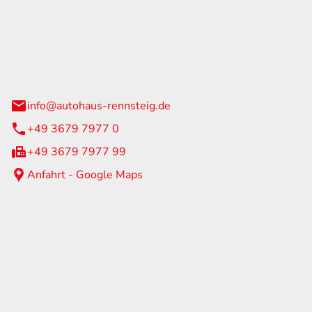
Rennsteig
 Straße 60
us am Rennweg
info@autohaus-rennsteig.de
+49 3679 7977 0
+49 3679 7977 99
Anfahrt - Google Maps
eiten
itag
07:00 - 17:00 Uhr
nur nach Terminvereinbarung
geschlossen