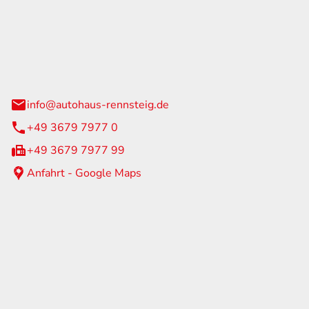
Rennsteig
 Straße 60
us am Rennweg
info@autohaus-rennsteig.de
+49 3679 7977 0
+49 3679 7977 99
Anfahrt - Google Maps
eiten
itag
07:00 - 17:00 Uhr
nur nach Terminvereinbarung
geschlossen