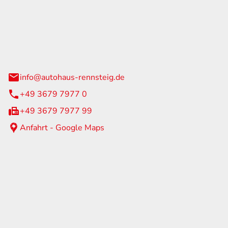
Rennsteig
 Straße 60
us am Rennweg
info@autohaus-rennsteig.de
+49 3679 7977 0
+49 3679 7977 99
Anfahrt - Google Maps
eiten
itag
07:00 - 17:00 Uhr
nur nach Terminvereinbarung
geschlossen