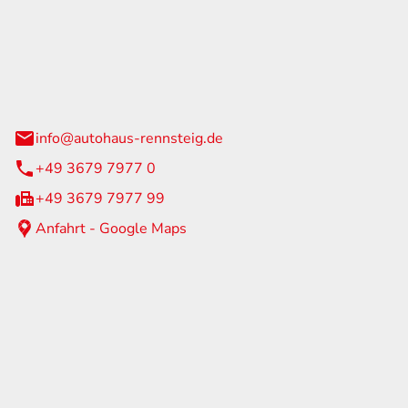
Rennsteig
 Straße 60
us am Rennweg
info@autohaus-rennsteig.de
+49 3679 7977 0
+49 3679 7977 99
Anfahrt - Google Maps
eiten
itag
07:00 - 17:00 Uhr
nur nach Terminvereinbarung
geschlossen