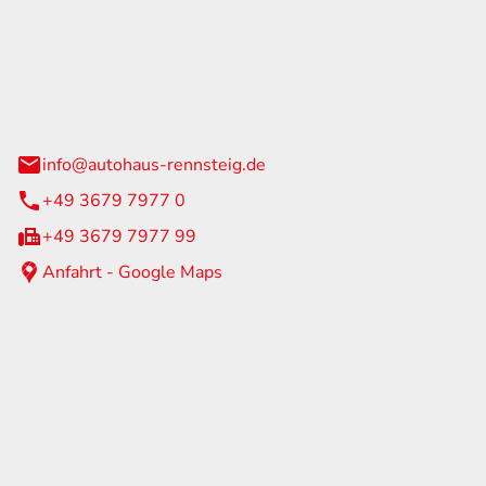
Rennsteig
 Straße 60
us am Rennweg
info@autohaus-rennsteig.de
+49 3679 7977 0
+49 3679 7977 99
Anfahrt - Google Maps
eiten
itag
07:00 - 17:00 Uhr
nur nach Terminvereinbarung
geschlossen