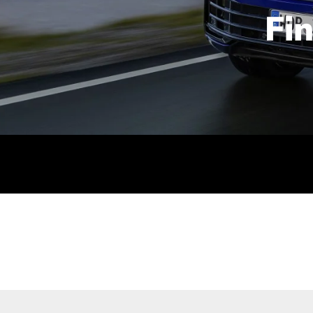
Fi
id | 210 kW (286 PS): Kraftstoffverbrauch (gewichtet kombin
stoffverbrauch (bei entladener Batterie): 9,2-9,7 l/km; CO2
kombiniert): B; CO2-Klasse (b