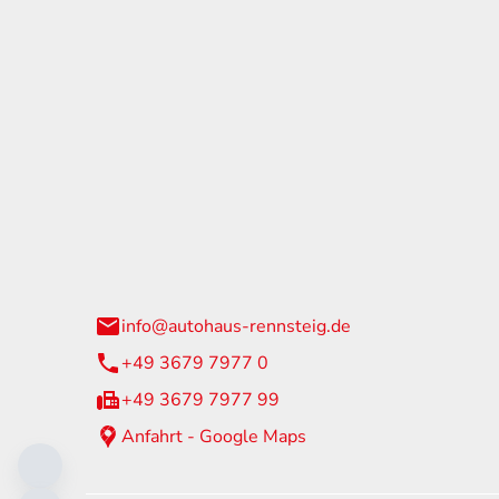
tohaus Rennsteig
Öffnun
arzburger Straße 60
Montag - 
24 Neuhaus am Rennweg
Samstag
info@autohaus-rennsteig.de
Sonntag
+49 3679 7977 0
+49 3679 7977 99
Anfahrt - Google Maps