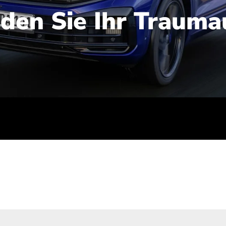
nden Sie Ihr Trauma
iert): 2,1-2,5 l/100 km; Stromverbrauch (gewichtet kombinie
-Emissionen (gewichtet kombiniert): 48-56 g/100 km; CO2-Kla
ei entladener Batterie): G