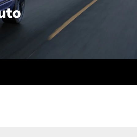
uto
rt): 23,7-24,4
sse (gewichtet