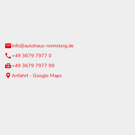
Rennsteig
 Straße 60
us am Rennweg
info@autohaus-rennsteig.de
+49 3679 7977 0
+49 3679 7977 99
Anfahrt - Google Maps
eiten
itag
07:00 - 17:00 Uhr
nur nach Terminvereinbarung
geschlossen