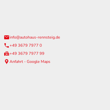
Rennsteig
 Straße 60
us am Rennweg
info@autohaus-rennsteig.de
+49 3679 7977 0
+49 3679 7977 99
Anfahrt - Google Maps
eiten
itag
07:00 - 17:00 Uhr
nur nach Terminvereinbarung
geschlossen