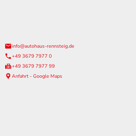
Rennsteig
 Straße 60
us am Rennweg
info@autohaus-rennsteig.de
+49 3679 7977 0
+49 3679 7977 99
Anfahrt - Google Maps
eiten
itag
07:00 - 17:00 Uhr
nur nach Terminvereinbarung
geschlossen