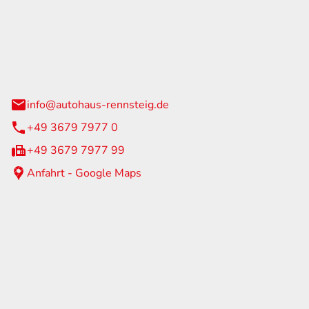
Rennsteig
 Straße 60
us am Rennweg
info@autohaus-rennsteig.de
+49 3679 7977 0
+49 3679 7977 99
Anfahrt - Google Maps
eiten
itag
07:00 - 17:00 Uhr
nur nach Terminvereinbarung
geschlossen